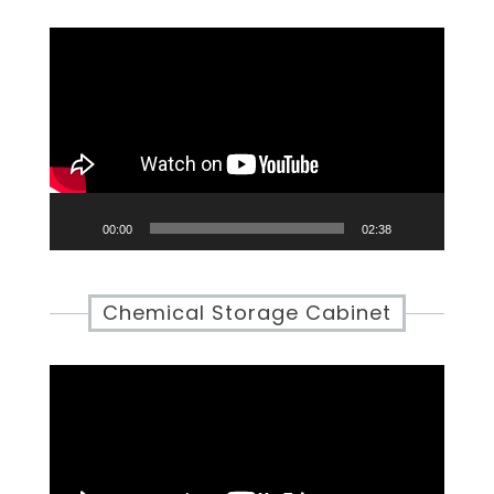
Video
Player
00:00
02:38
Chemical Storage Cabinet
Video
Player