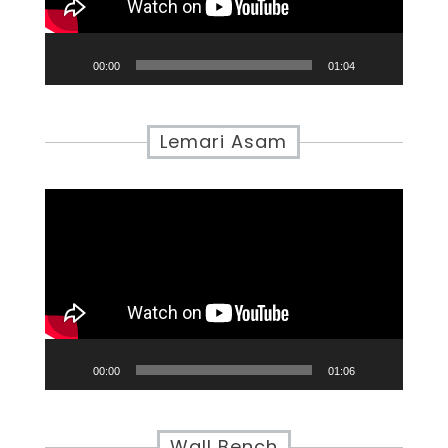
00:00
01:04
Lemari Asam
Video
Player
00:00
01:06
Wall Bench