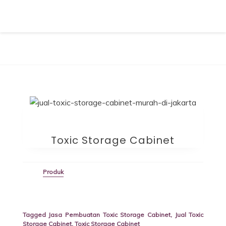
Skip
to
content
Furniture Laboratorium
Dapatkan Produk dengan Harga Terbaik Hubungi 0812-8016-
5247
Toxic Storage Cabinet
Produk
Tagged
Jasa Pembuatan Toxic Storage Cabinet
,
Jual Toxic
Storage Cabinet
,
Toxic Storage Cabinet