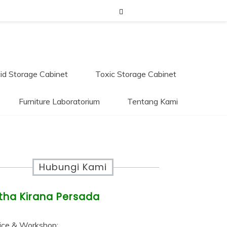
e
id Storage Cabinet
Toxic Storage Cabinet
Furniture Laboratorium
Tentang Kami
ium
Hubungi Kami
tha Kirana Persada
0812-8016-5247
ice & Workshop: