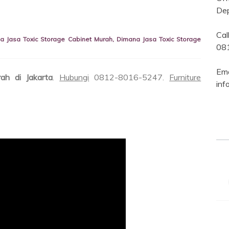
Dep
Ca
a Jasa Toxic Storage Cabinet Murah
,
Dimana Jasa Toxic Storage
08
Ema
ah di Jakarta
.
Hubungi
0812-8016-5247.
Furniture
inf