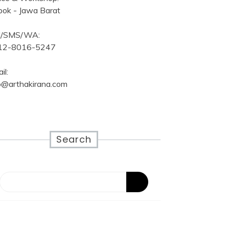
ok - Jawa Barat
ll/SMS/WA:
12-8016-5247
il:
o@arthakirana.com
Search