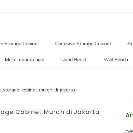
Furnitur
e Storage Cabinet
Corrosive Storage Cabinet
Ac
Meja Laboratorium
Island Bench
Wall Bench
borator
rage Cabinet Murah di Jakarta
Ar
uk dengan Harga Terbaik Hubungi 
Off