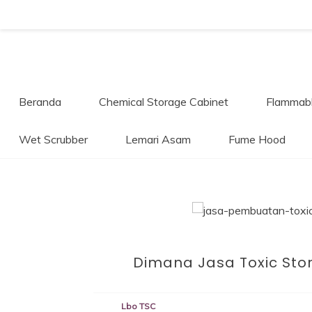
Skip
to
content
Beranda
Chemical Storage Cabinet
Flammabl
Wet Scrubber
Lemari Asam
Fume Hood
La
Dimana Jasa Toxic Sto
Dapatkan Prod
Lbo TSC