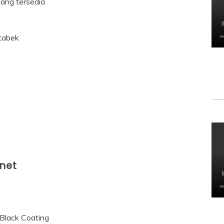
ang tersedia
etabek
inet
 Black Coating