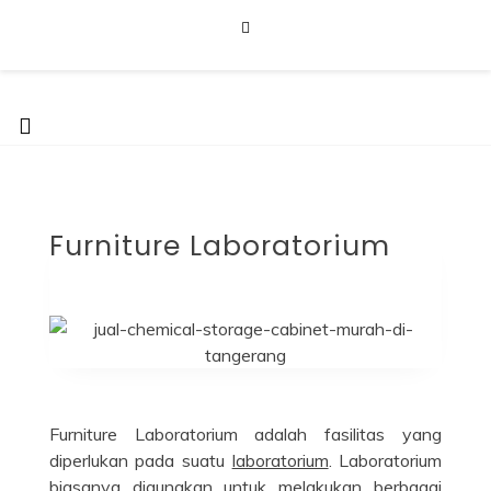
Skip
to
content
Furniture Laboratorium
Dapatkan Produk dengan Harga Terbaik Hubungi 0812-8016-
5247
Furniture Laboratorium
Furniture Laboratorium adalah fasilitas yang
diperlukan pada suatu
laboratorium
. Laboratorium
biasanya digunakan untuk melakukan berbagai