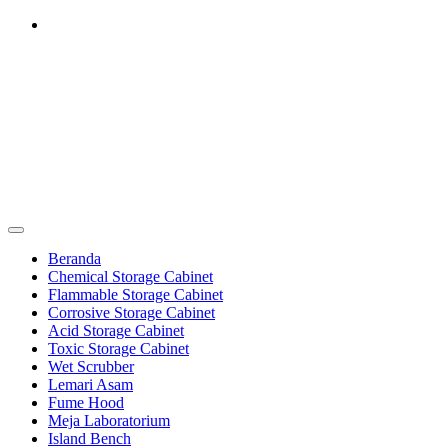
Skip
to
content
Furniture Laboratorium
Dapatkan Produk dengan Harga Terbaik Hubungi 0812-8016-5247
Furniture Laboratorium
Beranda
Chemical Storage Cabinet
Flammable Storage Cabinet
Corrosive Storage Cabinet
Acid Storage Cabinet
Toxic Storage Cabinet
Wet Scrubber
Lemari Asam
Fume Hood
Meja Laboratorium
Island Bench