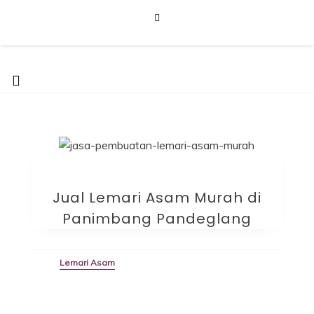
Skip
to
content
Furniture Laboratorium
Dapatkan Produk dengan Harga Terbaik Hubungi 0812-8016-
5247
Jual Lemari Asam Murah di
Panimbang Pandeglang
Lemari Asam