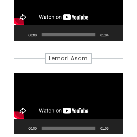
00:00
01:04
Lemari Asam
Video
Player
00:00
01:06