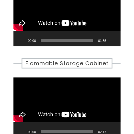
00:00
01:35
Flammable Storage Cabinet
Video
Player
00:00
02:17