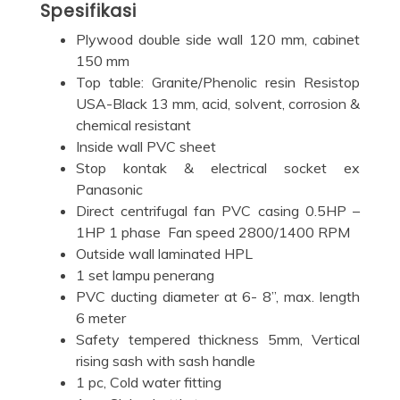
Spesifikasi
Plywood double side wall 120 mm, cabinet
150 mm
Top table: Granite/Phenolic resin Resistop
USA-Black 13 mm, acid, solvent, corrosion &
chemical resistant
Inside wall PVC sheet
Stop kontak & electrical socket ex
Panasonic
Direct centrifugal fan PVC casing 0.5HP –
1HP 1 phase Fan speed 2800/1400 RPM
Outside wall laminated HPL
1 set lampu penerang
PVC ducting diameter at 6- 8”, max. length
6 meter
Safety tempered thickness 5mm, Vertical
rising sash with sash handle
1 pc, Cold water fitting