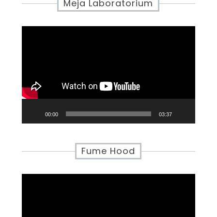
Meja Laboratorium
Video
Player
00:00
03:37
Fume Hood
Video
Player