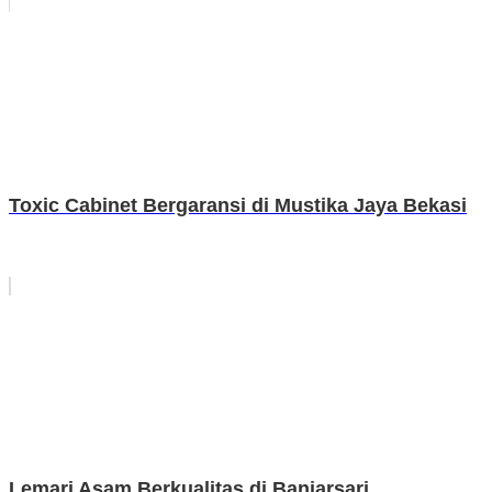
Toxic Cabinet Bergaransi di Mustika Jaya Bekasi
Lemari Asam Berkualitas di Banjarsari