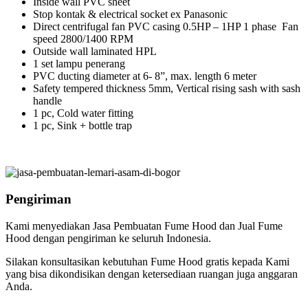
Inside wall PVC sheet
Stop kontak & electrical socket ex Panasonic
Direct centrifugal fan PVC casing 0.5HP – 1HP 1 phase Fan
speed 2800/1400 RPM
Outside wall laminated HPL
1 set lampu penerang
PVC ducting diameter at 6- 8”, max. length 6 meter
Safety tempered thickness 5mm, Vertical rising sash with sash
handle
1 pc, Cold water fitting
1 pc, Sink + bottle trap
Pengiriman
Kami menyediakan Jasa Pembuatan Fume Hood dan Jual Fume
Hood dengan pengiriman ke seluruh Indonesia.
Silakan konsultasikan kebutuhan Fume Hood gratis kepada Kami
yang bisa dikondisikan dengan ketersediaan ruangan juga anggaran
Anda.