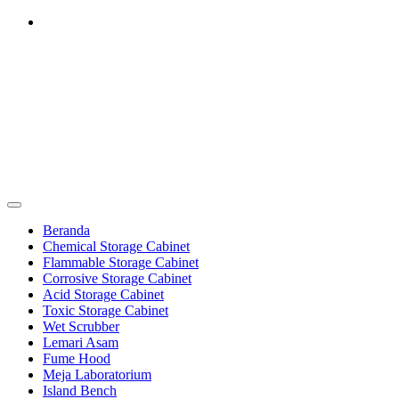
Skip
to
content
Furniture Laboratorium
Dapatkan Produk dengan Harga Terbaik Hubungi 0812-8016-5247
Furniture Laboratorium
Beranda
Chemical Storage Cabinet
Flammable Storage Cabinet
Corrosive Storage Cabinet
Acid Storage Cabinet
Toxic Storage Cabinet
Wet Scrubber
Lemari Asam
Fume Hood
Meja Laboratorium
Island Bench