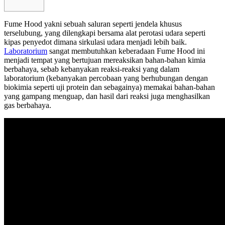
Fume Hood yakni sebuah saluran seperti jendela khusus
terselubung, yang dilengkapi bersama alat perotasi udara seperti
kipas penyedot dimana sirkulasi udara menjadi lebih baik.
Laboratorium
sangat membutuhkan keberadaan Fume Hood ini
menjadi tempat yang bertujuan mereaksikan bahan-bahan kimia
berbahaya, sebab kebanyakan reaksi-reaksi yang dalam
laboratorium (kebanyakan percobaan yang berhubungan dengan
biokimia seperti uji protein dan sebagainya) memakai bahan-bahan
yang gampang menguap, dan hasil dari reaksi juga menghasilkan
gas berbahaya.