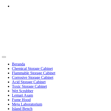
Skip
to
content
Furniture Laboratorium
Dapatkan Produk dengan Harga Terbaik Hubungi 0812-8016-5247
Furniture Laboratorium
Beranda
Chemical Storage Cabinet
Flammable Storage Cabinet
Corrosive Storage Cabinet
Acid Storage Cabinet
Toxic Storage Cabinet
Wet Scrubber
Lemari Asam
Fume Hood
Meja Laboratorium
Island Bench