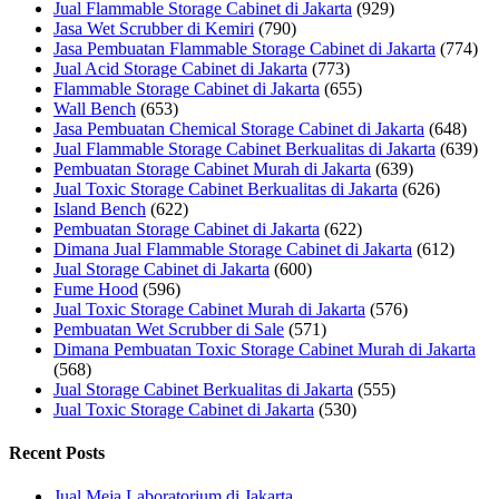
Jual Flammable Storage Cabinet di Jakarta
(929)
Jasa Wet Scrubber di Kemiri
(790)
Jasa Pembuatan Flammable Storage Cabinet di Jakarta
(774)
Jual Acid Storage Cabinet di Jakarta
(773)
Flammable Storage Cabinet di Jakarta
(655)
Wall Bench
(653)
Jasa Pembuatan Chemical Storage Cabinet di Jakarta
(648)
Jual Flammable Storage Cabinet Berkualitas di Jakarta
(639)
Pembuatan Storage Cabinet Murah di Jakarta
(639)
Jual Toxic Storage Cabinet Berkualitas di Jakarta
(626)
Island Bench
(622)
Pembuatan Storage Cabinet di Jakarta
(622)
Dimana Jual Flammable Storage Cabinet di Jakarta
(612)
Jual Storage Cabinet di Jakarta
(600)
Fume Hood
(596)
Jual Toxic Storage Cabinet Murah di Jakarta
(576)
Pembuatan Wet Scrubber di Sale
(571)
Dimana Pembuatan Toxic Storage Cabinet Murah di Jakarta
(568)
Jual Storage Cabinet Berkualitas di Jakarta
(555)
Jual Toxic Storage Cabinet di Jakarta
(530)
Recent Posts
Jual Meja Laboratorium di Jakarta