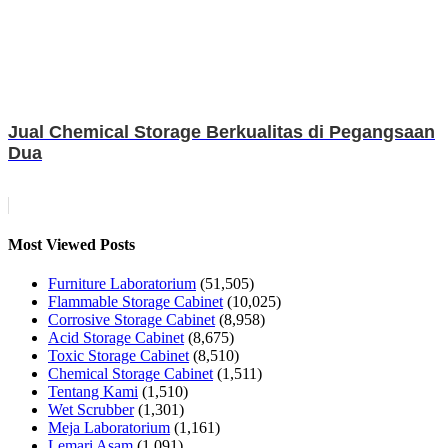
Jual Chemical Storage Berkualitas di Pegangsaan
Dua
Most Viewed Posts
Furniture Laboratorium
(51,505)
Flammable Storage Cabinet
(10,025)
Corrosive Storage Cabinet
(8,958)
Acid Storage Cabinet
(8,675)
Toxic Storage Cabinet
(8,510)
Chemical Storage Cabinet
(1,511)
Tentang Kami
(1,510)
Wet Scrubber
(1,301)
Meja Laboratorium
(1,161)
Lemari Asam
(1,091)