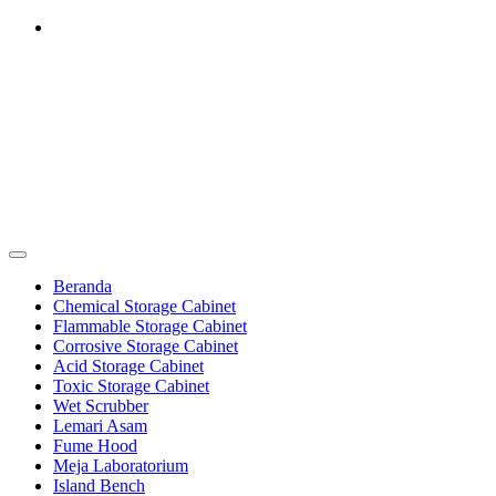
Skip
to
content
Furniture Laboratorium
Dapatkan Produk dengan Harga Terbaik Hubungi 0812-8016-5247
Furniture Laboratorium
Beranda
Chemical Storage Cabinet
Flammable Storage Cabinet
Corrosive Storage Cabinet
Acid Storage Cabinet
Toxic Storage Cabinet
Wet Scrubber
Lemari Asam
Fume Hood
Meja Laboratorium
Island Bench