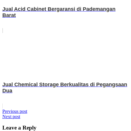
Jual Acid Cabinet Bergaransi di Pademangan
Barat
Jual Chemical Storage Berkualitas di Pegangsaan
Dua
Post
Previous post
Next post
navigation
Leave a Reply