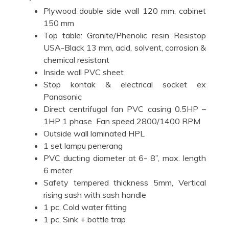
Plywood double side wall 120 mm, cabinet
150 mm
Top table: Granite/Phenolic resin Resistop
USA-Black 13 mm, acid, solvent, corrosion &
chemical resistant
Inside wall PVC sheet
Stop kontak & electrical socket ex
Panasonic
Direct centrifugal fan PVC casing 0.5HP –
1HP 1 phase Fan speed 2800/1400 RPM
Outside wall laminated HPL
1 set lampu penerang
PVC ducting diameter at 6- 8”, max. length
6 meter
Safety tempered thickness 5mm, Vertical
rising sash with sash handle
1 pc, Cold water fitting
1 pc, Sink + bottle trap