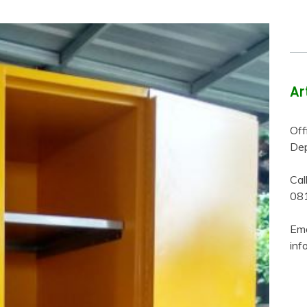
Ar
Off
Dep
Ca
08
Ema
inf