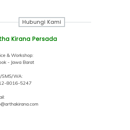
Hubungi Kami
tha Kirana Persada
ice & Workshop:
ok - Jawa Barat
ll/SMS/WA:
12-8016-5247
il:
o@arthakirana.com