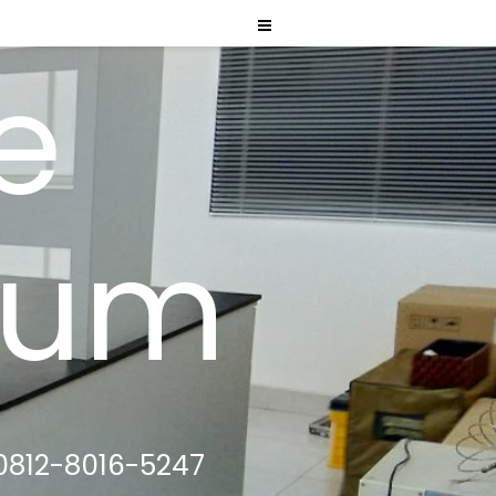
e
ium
0812-8016-5247