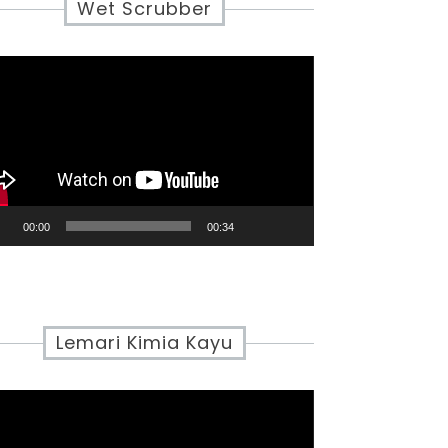
Wet Scrubber
eo
yer
00:00
00:34
Lemari Kimia Kayu
eo
yer