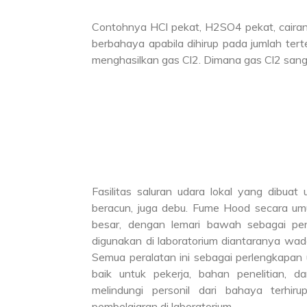
Contohnya HCl pekat, H2SO4 pekat, caira
berbahaya apabila dihirup pada jumlah te
menghasilkan gas Cl2. Dimana gas Cl2 sang
Fasilitas saluran udara lokal yang dibuat
beracun, juga debu. Fume Hood secara um
besar, dengan lemari bawah sebagai pena
digunakan di laboratorium diantaranya wadah
Semua peralatan ini sebagai perlengkapa
baik untuk pekerja, bahan penelitian, d
melindungi personil dari bahaya terhir
pembelajaran di laboratorium.