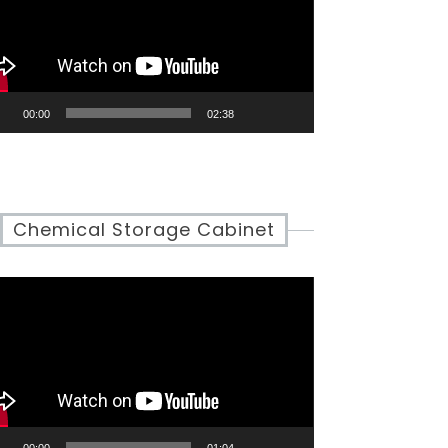
00:00
02:38
Chemical Storage Cabinet
eo
yer