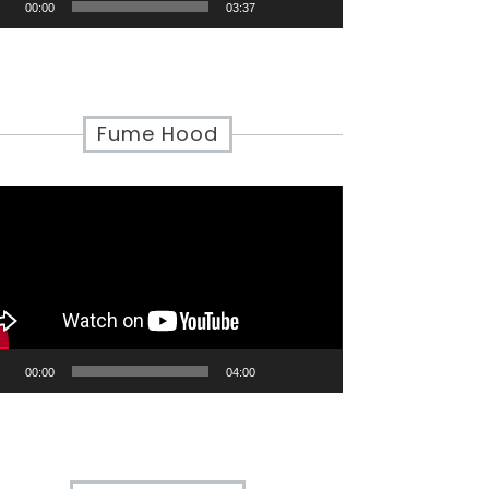
00:00
03:37
Fume Hood
eo
yer
00:00
04:00