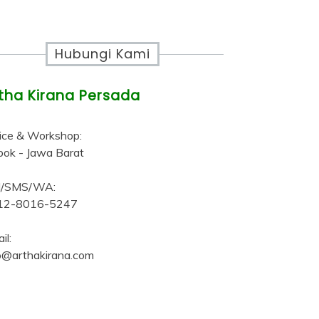
Hubungi Kami
tha Kirana Persada
ice & Workshop:
ok - Jawa Barat
ll/SMS/WA:
12-8016-5247
il:
o@arthakirana.com