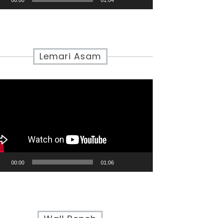
00:00
01:04
Lemari Asam
eo
yer
00:00
01:06