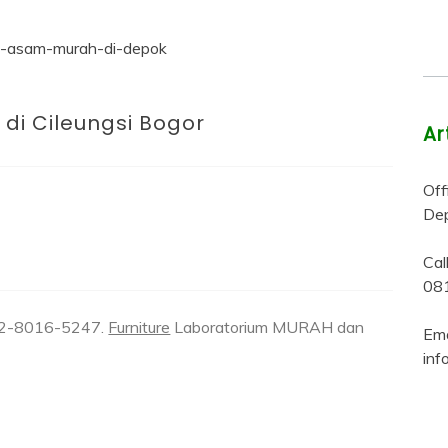
di Cileungsi Bogor
Ar
Off
Dep
Ca
08
2-8016-5247.
Furniture
Laboratorium MURAH dan
Ema
inf