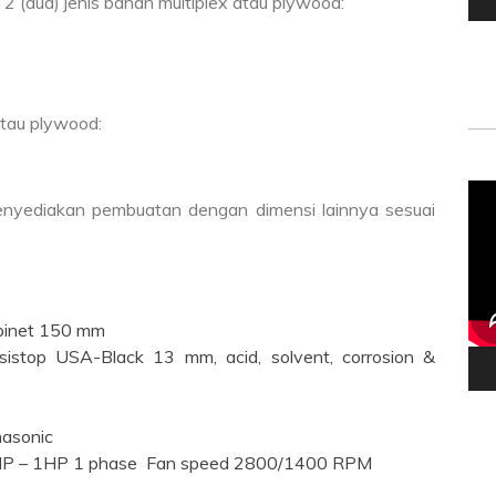
2 (dua) jenis bahan multiplex atau plywood:
atau plywood:
Vid
menyediakan pembuatan dengan dimensi lainnya sesuai
Pla
abinet 150 mm
esistop USA-Black 13 mm, acid, solvent, corrosion &
nasonic
0.5HP – 1HP 1 phase Fan speed 2800/1400 RPM