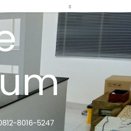
e
ium
0812-8016-5247