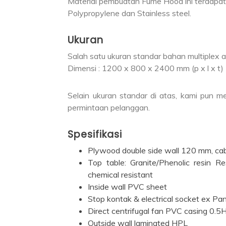
Material pembuatan Fume Hood ini terdapat 
Polypropylene dan Stainless steel.
Ukuran
Salah satu ukuran standar bahan multiplex 
Dimensi : 1200 x 800 x 2400 mm (p x l x t)
Selain ukuran standar di atas, kami pun 
permintaan pelanggan.
Spesifikasi
Plywood double side wall 120 mm, c
Top table: Granite/Phenolic resin R
chemical resistant
Inside wall PVC sheet
Stop kontak & electrical socket ex Pa
Direct centrifugal fan PVC casing 
Outside wall laminated HPL