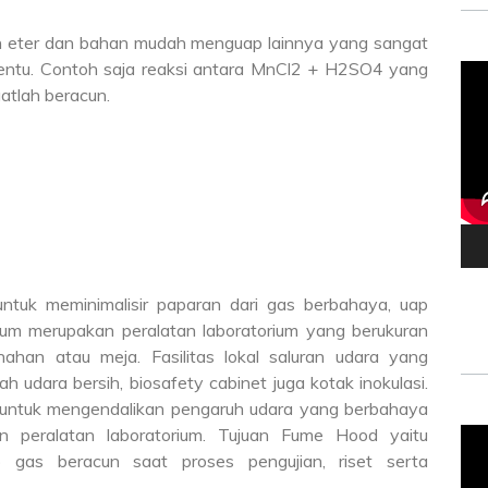
n eter dan bahan mudah menguap lainnya yang sangat
rtentu. Contoh saja reaksi antara MnCl2 + H2SO4 yang
Vid
atlah beracun.
Pla
 untuk meminimalisir paparan dari gas berbahaya, uap
um merupakan peralatan laboratorium yang berukuran
han atau meja. Fasilitas lokal saluran udara yang
 udara bersih, biosafety cabinet juga kotak inokulasi.
n untuk mengendalikan pengaruh udara yang berbahaya
an peralatan laboratorium. Tujuan Fume Hood yaitu
Vid
up gas beracun saat proses pengujian, riset serta
Pla