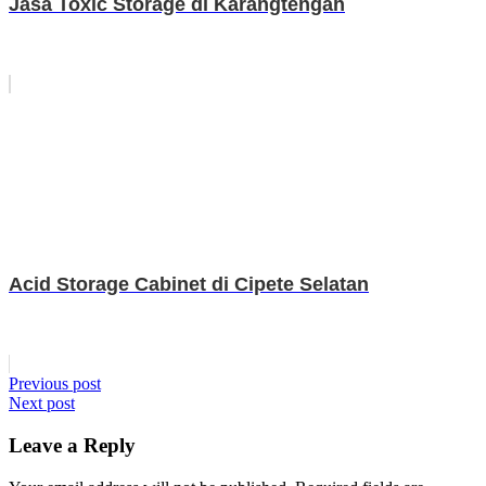
Jasa Toxic Storage di Karangtengah
Acid Storage Cabinet di Cipete Selatan
Post
Previous post
Next post
navigation
Leave a Reply