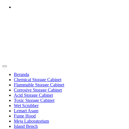
Skip
to
content
Furniture Laboratorium
Dapatkan Produk dengan Harga Terbaik Hubungi 0812-8016-5247
Furniture Laboratorium
Beranda
Chemical Storage Cabinet
Flammable Storage Cabinet
Corrosive Storage Cabinet
Acid Storage Cabinet
Toxic Storage Cabinet
Wet Scrubber
Lemari Asam
Fume Hood
Meja Laboratorium
Island Bench