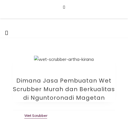
Skip
to
content
Furniture Laboratorium
Dapatkan Produk dengan Harga Terbaik Hubungi 0812-8016-
5247
Dimana Jasa Pembuatan Wet
Scrubber Murah dan Berkualitas
di Nguntoronadi Magetan
Wet Scrubber