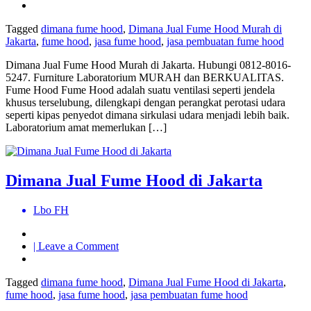
Dimana
Jual
Tagged
dimana fume hood
,
Dimana Jual Fume Hood Murah di
Fume
Jakarta
,
fume hood
,
jasa fume hood
,
jasa pembuatan fume hood
Hood
Murah
Dimana Jual Fume Hood Murah di Jakarta. Hubungi 0812-8016-
di
5247. Furniture Laboratorium MURAH dan BERKUALITAS.
Jakarta
Fume Hood Fume Hood adalah suatu ventilasi seperti jendela
khusus terselubung, dilengkapi dengan perangkat perotasi udara
seperti kipas penyedot dimana sirkulasi udara menjadi lebih baik.
Laboratorium amat memerlukan […]
Dimana Jual Fume Hood di Jakarta
Lbo FH
on
| Leave a Comment
Dimana
Jual
Tagged
dimana fume hood
,
Dimana Jual Fume Hood di Jakarta
,
Fume
fume hood
,
jasa fume hood
,
jasa pembuatan fume hood
Hood
di