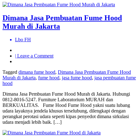
Dimana Jasa Pembuatan Fume Hood
Murah di Jakarta
Lbo FH
on
| Leave a Comment
Dimana
Jasa
Tagged
dimana fume hood
,
Dimana Jasa Pembuatan Fume Hood
Pembuatan
Murah di Jakarta
,
fume hood
,
jasa fume hood
,
jasa pembuatan fume
Fume
hood
Hood
Murah
Dimana Jasa Pembuatan Fume Hood Murah di Jakarta. Hubungi
di
0812-8016-5247. Furniture Laboratorium MURAH dan
Jakarta
BERKUALITAS. Fume Hood Fume Hood yakni suatu lubang
udara layaknya jendela khusus terselubung, dilengkapi dengan
perangkat perotasi udara seperti kipas penyedot dimana sirkulasi
udara menjadi lebih baik. […]