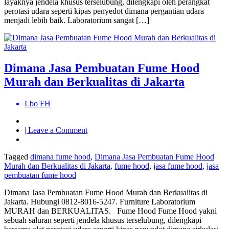
layaknya jendela khusus terselubung, dilengkapi oleh perangkat
perotasi udara seperti kipas penyedot dimana pergantian udara
menjadi lebih baik. Laboratorium sangat […]
Dimana Jasa Pembuatan Fume Hood
Murah dan Berkualitas di Jakarta
Lbo FH
on
| Leave a Comment
Dimana
Jasa
Tagged
dimana fume hood
,
Dimana Jasa Pembuatan Fume Hood
Pembuatan
Murah dan Berkualitas di Jakarta
,
fume hood
,
jasa fume hood
,
jasa
Fume
pembuatan fume hood
Hood
Murah
Dimana Jasa Pembuatan Fume Hood Murah dan Berkualitas di
dan
Jakarta. Hubungi 0812-8016-5247. Furniture Laboratorium
Berkualitas
MURAH dan BERKUALITAS. Fume Hood Fume Hood yakni
di
sebuah saluran seperti jendela khusus terselubung, dilengkapi
Jakarta