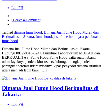
Lbo FH
on
| Leave a Comment
Dimana
Jual
Tagged
dimana fume hood
,
Dimana Jual Fume Hood Murah dan
Fume
Berkualitas di Jakarta
,
fume hood
,
jasa fume hood
,
jasa pembuatan
Hood
fume hood
Murah
dan
Dimana Jual Fume Hood Murah dan Berkualitas di Jakarta.
Berkualitas
Hubungi 0812-8016-5247. Furniture Laboratorium MURAH dan
di
BERKUALITAS. Fume Hood Fume Hood yaitu suatu lubang
Jakarta
udara layaknya jendela khusus terselubung, dilengkapi oleh
perangkat perotasi udara misalnya kipas penyedot dimana sirkulasi
udara menjadi lebih baik. […]
Dimana Jual Fume Hood Berkualitas di
Jakarta
Lbo FH