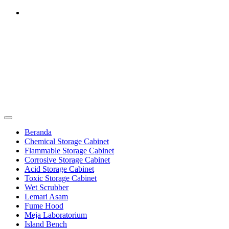
Skip
to
content
Furniture Laboratorium
Dapatkan Produk dengan Harga Terbaik Hubungi 0812-8016-5247
Furniture Laboratorium
Beranda
Chemical Storage Cabinet
Flammable Storage Cabinet
Corrosive Storage Cabinet
Acid Storage Cabinet
Toxic Storage Cabinet
Wet Scrubber
Lemari Asam
Fume Hood
Meja Laboratorium
Island Bench