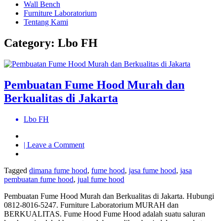
Wall Bench
Furniture Laboratorium
Tentang Kami
Category:
Lbo FH
Pembuatan Fume Hood Murah dan
Berkualitas di Jakarta
Lbo FH
on
| Leave a Comment
Pembuatan
Fume
Tagged
dimana fume hood
,
fume hood
,
jasa fume hood
,
jasa
Hood
pembuatan fume hood
,
jual fume hood
Murah
dan
Pembuatan Fume Hood Murah dan Berkualitas di Jakarta. Hubungi
Berkualitas
0812-8016-5247. Furniture Laboratorium MURAH dan
di
BERKUALITAS. Fume Hood Fume Hood adalah suatu saluran
Jakarta