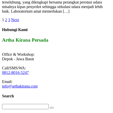
terselubung, yang dilengkapi bersama perangkat perotasi udara
misalnya kipas penyedot sehingga sirkulasi udara menjadi lebih
baik. Laboratorium amat memerlukan […]
Posts
1
2
3
Next
pagination
Hubungi Kami
Artha Kirana Persada
Office & Workshop:
Depok - Jawa Barat
Call/SMS/WA:
0812-8016-5247
Email:
info@arthakirana.com
Search