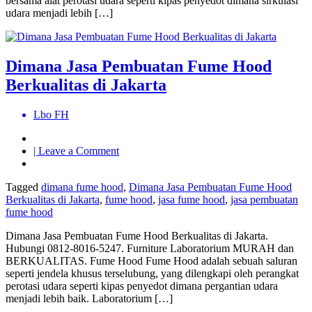
bersama alat perotasi udara seperti kipas penyedot dimana sirkulasi
udara menjadi lebih […]
Dimana Jasa Pembuatan Fume Hood
Berkualitas di Jakarta
Lbo FH
on
| Leave a Comment
Dimana
Jasa
Tagged
dimana fume hood
,
Dimana Jasa Pembuatan Fume Hood
Pembuatan
Berkualitas di Jakarta
,
fume hood
,
jasa fume hood
,
jasa pembuatan
Fume
fume hood
Hood
Berkualitas
Dimana Jasa Pembuatan Fume Hood Berkualitas di Jakarta.
di
Hubungi 0812-8016-5247. Furniture Laboratorium MURAH dan
Jakarta
BERKUALITAS. Fume Hood Fume Hood adalah sebuah saluran
seperti jendela khusus terselubung, yang dilengkapi oleh perangkat
perotasi udara seperti kipas penyedot dimana pergantian udara
menjadi lebih baik. Laboratorium […]