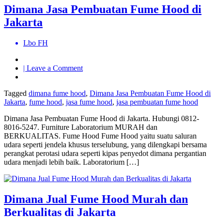
Dimana Jasa Pembuatan Fume Hood di
Jakarta
Lbo FH
on
| Leave a Comment
Dimana
Jasa
Tagged
dimana fume hood
,
Dimana Jasa Pembuatan Fume Hood di
Pembuatan
Jakarta
,
fume hood
,
jasa fume hood
,
jasa pembuatan fume hood
Fume
Hood
Dimana Jasa Pembuatan Fume Hood di Jakarta. Hubungi 0812-
di
8016-5247. Furniture Laboratorium MURAH dan
Jakarta
BERKUALITAS. Fume Hood Fume Hood yaitu suatu saluran
udara seperti jendela khusus terselubung, yang dilengkapi bersama
perangkat perotasi udara seperti kipas penyedot dimana pergantian
udara menjadi lebih baik. Laboratorium […]
Dimana Jual Fume Hood Murah dan
Berkualitas di Jakarta