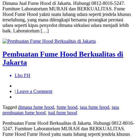
Dimana Jual Fume Hood di Jakarta. Hubungi 0812-8016-5247.
Jakarta
Furniture Laboratorium MURAH dan BERKUALITAS. Fume
Hood Fume Hood yakni suatu lubang udara seperti jendela khusus
terselubung, yang mana dilengkapi bersama perangkat perotasi
udara seperti kipas penyedot dimana sirkulasi udara menjadi lebih
baik. Laboratorium […]
Pembuatan Fume Hood Berkualitas di
Jakarta
Lbo FH
on
| Leave a Comment
Pembuatan
Fume
Tagged
dimana fume hood
,
fume hood
,
jasa fume hood
,
jasa
Hood
pembuatan fume hood
,
jual fume hood
Berkualitas
di
Pembuatan Fume Hood Berkualitas di Jakarta. Hubungi 0812-8016-
Jakarta
5247. Furniture Laboratorium MURAH dan BERKUALITAS.
Fume Hood Fume Hood yaitu suatu lubang seperti jendela khusus