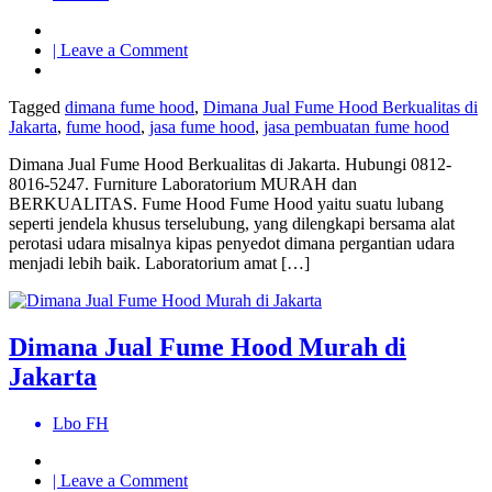
on
| Leave a Comment
Dimana
Jual
Tagged
dimana fume hood
,
Dimana Jual Fume Hood Berkualitas di
Fume
Jakarta
,
fume hood
,
jasa fume hood
,
jasa pembuatan fume hood
Hood
Berkualitas
Dimana Jual Fume Hood Berkualitas di Jakarta. Hubungi 0812-
di
8016-5247. Furniture Laboratorium MURAH dan
Jakarta
BERKUALITAS. Fume Hood Fume Hood yaitu suatu lubang
seperti jendela khusus terselubung, yang dilengkapi bersama alat
perotasi udara misalnya kipas penyedot dimana pergantian udara
menjadi lebih baik. Laboratorium amat […]
Dimana Jual Fume Hood Murah di
Jakarta
Lbo FH
on
| Leave a Comment